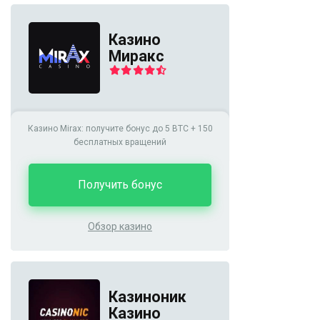
Казино
Миракс
Казино Mirax: получите бонус до 5 BTC + 150
бесплатных вращений
Получить бонус
Обзор казино
Казиноник
Казино