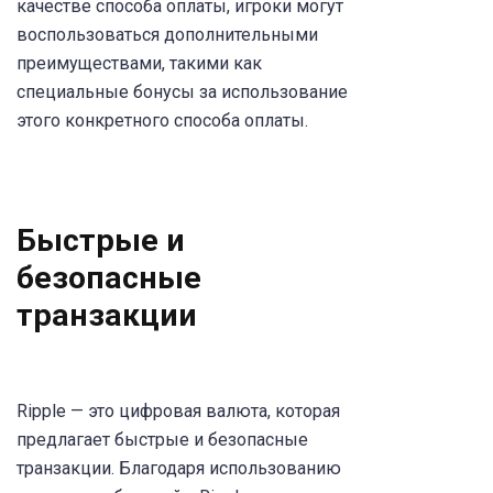
качестве способа оплаты, игроки могут
воспользоваться дополнительными
преимуществами, такими как
специальные бонусы за использование
этого конкретного способа оплаты.
Быстрые и
безопасные
транзакции
Ripple — это цифровая валюта, которая
предлагает быстрые и безопасные
транзакции. Благодаря использованию