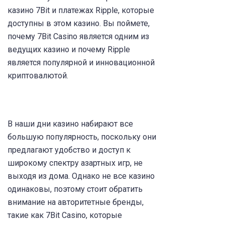
казино 7Bit и платежах Ripple, которые
доступны в этом казино. Вы поймете,
почему 7Bit Casino является одним из
ведущих казино и почему Ripple
является популярной и инновационной
криптовалютой.
В наши дни казино набирают все
большую популярность, поскольку они
предлагают удобство и доступ к
широкому спектру азартных игр, не
выходя из дома. Однако не все казино
одинаковы, поэтому стоит обратить
внимание на авторитетные бренды,
такие как 7Bit Casino, которые