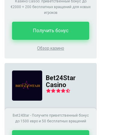
Казино Casoo: приветственный бонус до
€2000 + 200 бесплатных вращений для новых
игроков
Получить бонус
Обзор казино
Bet24Star
Casino
Bet24Star - Получите приветственный бонус
до 1500 евро и 50 бесплатных вращений