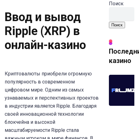
Поиск
Ввод и вывод
Поиск
Ripple (XRP) в
онлайн-казино
Последн
казино
Криптовалюты приобрели огромную
популярность в современном
цифровом мире. Одним из самых
узнаваемых и перспективных проектов
в индустрии является Ripple. Благодаря
своей инновационной технологии
блокчейна и высокой
масштабируемости Ripple стала
важным игроком в мире финансов. В