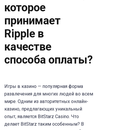
которое
принимает
Ripple в
качестве
способа оплаты?
Игры в казино — популярная форма
развлечения для многих людей во всем
мире. Одним из авторитетных онлайн-
казино, предлагающих уникальный
опыт, является BitStarz Casino. Что
делает BitStarz таким особенным? В