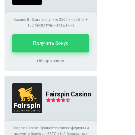
Казино BitStarz: получите $500 или 5BTC +
180 бесплатных вращений
Получить бонус
Обзор казино
Fairspin Casino
Fairspin Casino: Вращайте колесо фортуны и
получите бонус до 5BTC +140 бесплатных