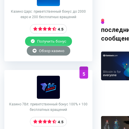
Казино Царс: приветственный бонус до 2000
евро и 200 бесплатных вращений
последн
4.5
сообщен
Получить бонус
Обзор казино
5
Казино 7Bit: приветственный бонус 100% + 100
бесплатных вращений
4.5