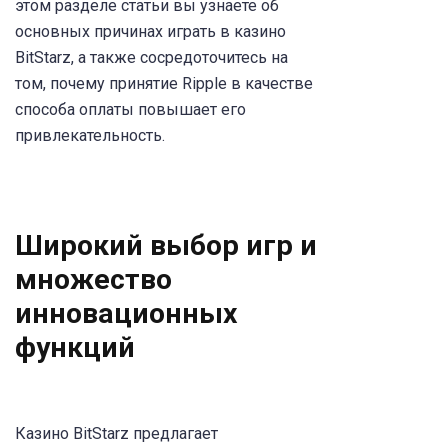
этом разделе статьи вы узнаете об
основных причинах играть в казино
BitStarz, а также сосредоточитесь на
том, почему принятие Ripple в качестве
способа оплаты повышает его
привлекательность.
Широкий выбор игр и
множество
инновационных
функций
Казино BitStarz предлагает