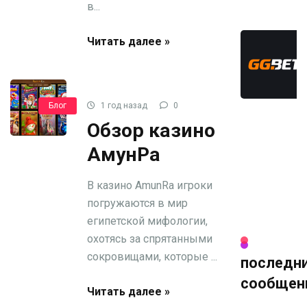
в...
Читать далее »
Блог
1 год назад
0
Обзор казино
АмунРа
В казино AmunRa игроки
погружаются в мир
египетской мифологии,
охотясь за спрятанными
сокровищами, которые ...
последн
сообщен
Читать далее »