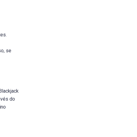
tes.
so, se
 Blackjack
avés do
ino