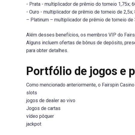
- Prata - multiplicador de prêmio do torneio 1,75x
- Ouro - multiplicador de prêmio de torneio de 2,5
– Platinum – multiplicador de prêmio de torneio d
Além desses benefícios, os membros VIP do Fairs
Alguns incluem ofertas de bônus de depósito, prese
para obter detalhes.
Portfólio de jogos e 
Como mencionado anteriormente, o Fairspin Casino 
slots
jogos de dealer ao vivo
Jogos de cartas
vídeo pôquer
jackpot