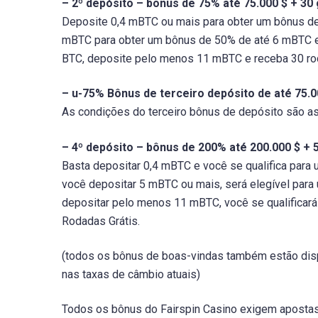
– 2º depósito – bônus de 75% até 75.000 $ + 30 
Deposite 0,4 mBTC ou mais para obter um bônus de
mBTC para obter um bônus de 50% de até 6 mBTC e 
BTC, deposite pelo menos 11 mBTC e receba 30 ro
– u-75% Bônus de terceiro depósito de até 75.0
As condições do terceiro bônus de depósito são 
– 4º depósito – bônus de 200% até 200.000 $ + 
Basta depositar 0,4 mBTC e você se qualifica para
você depositar 5 mBTC ou mais, será elegível par
depositar pelo menos 11 mBTC, você se qualificará
Rodadas Grátis.
(todos os bônus de boas-vindas também estão disp
nas taxas de câmbio atuais)
Todos os bônus do Fairspin Casino exigem apostas