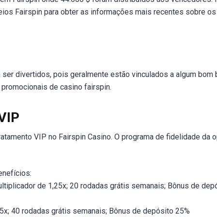
ios Fairspin para obter as informações mais recentes sobre os
er divertidos, pois geralmente estão vinculados a algum bom 
 promocionais de casino fairspin.
VIP
atamento VIP no Fairspin Casino. O programa de fidelidade da 
enefícios:
ltiplicador de 1,25x; 20 rodadas grátis semanais; Bônus de dep
1,5x; 40 rodadas grátis semanais; Bônus de depósito 25%