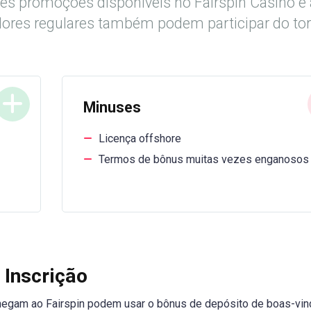
s promoções disponíveis no Fairspin Casino é 
dores regulares também podem participar do to
Minuses
Licença offshore
Termos de bônus muitas vezes enganosos
 Inscrição
hegam ao Fairspin podem usar o bônus de depósito de boas-vi