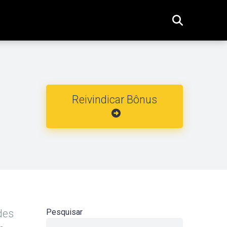
Reivindicar Bônus
des
Pesquisar