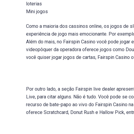
loterias
Mini jogos
Como a maioria dos cassinos online, os jogos de sl
experiência de jogo mais emocionante. Por exemplo
Além do mais, no Fairspin Casino você pode jogar e
videopôquer da operadora oferece jogos como Doubl
você quiser jogar jogos de cartas, Fairspin Casino o
Por outro lado, a seção Fairspin live dealer apresent
Live, para citar alguns. Não é tudo. Você pode se 
recurso de bate-papo ao vivo do Fairspin Casino na 
oferece Scratchcard, Donut Rush e Hallow Pick, entr