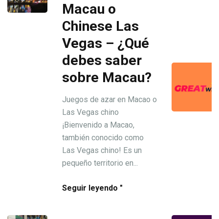
Macau o
Chinese Las
Vegas – ¿Qué
debes saber
sobre Macau?
Juegos de azar en Macao o
Las Vegas chino
¡Bienvenido a Macao,
también conocido como
Las Vegas chino! Es un
pequeño territorio en...
Seguir leyendo "