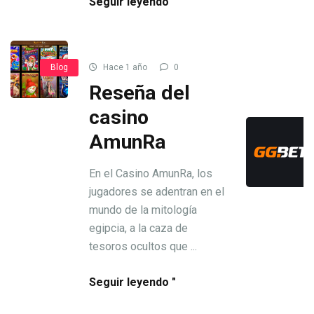
Seguir leyendo "
Blog
Hace 1 año
0
Reseña del
casino
AmunRa
En el Casino AmunRa, los
jugadores se adentran en el
mundo de la mitología
egipcia, a la caza de
tesoros ocultos que ...
Seguir leyendo "