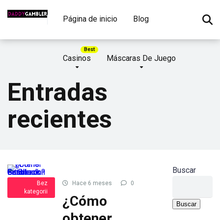
Página de inicio
Blog
Casinos
Máscaras De Juego
Entradas
recientes
Buscar
Bez
Hace 6 meses
0
kategorii
¿Cómo
Buscar
obtener