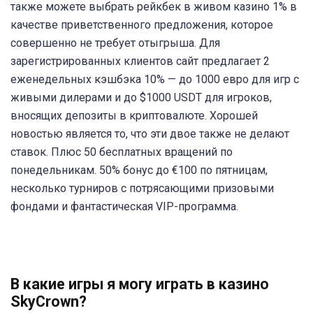
также можете выбрать рейкбек в живом казино 1% в
качестве приветственного предложения, которое
совершенно не требует отыгрыша. Для
зарегистрированных клиентов сайт предлагает 2
еженедельных кэшбэка 10% — до 1000 евро для игр с
живыми дилерами и до $1000 USDT для игроков,
вносящих депозиты в криптовалюте. Хорошей
новостью является то, что эти двое также не делают
ставок. Плюс 50 бесплатных вращений по
понедельникам. 50% бонус до €100 по пятницам,
несколько турниров с потрясающими призовыми
фондами и фантастическая VIP-программа.
В какие игры я могу играть в казино
SkyCrown?