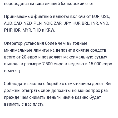
переводятся на ваш личный банковский счет.
Принимаемые фиатные валюты включают EUR, USD,
AUD, CAD, NZD, PLN, NOK, ZAR, JPY, HUF, BRL, INR, VND,
PHP, IDR, MYR, THB и KRW.
Оператор установил более чем выгодные
минимальные лимиты на депозит и снятие средств
всего от 20 евро и позволяет максимальную сумму
вывода в размере 7 500 евро в неделю и 15 000 евро
в месяц.
Соблюдать законы о борьбе с отмыванием денег. Вы
должны отыграть свои депозиты не менее трех раз,
прежде чем снимать деньги, иначе казино будет
взимать с вас плату.