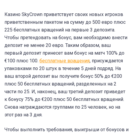
Казино SkyCrown приветствует своих новых игроков
приветственным пакетом на сумму до 500 евро плюс
225 бесплатных вращений на первые 3 депозита.
Чтобы претендовать на бонус, вам необходимо внести
депозит не менее 20 евро. Таким образом, ваш
первый депозит принесет вам бонус на матч 100% до
€100 плюс 100.
бесплатные вращения
, присуждается
упаковками по 20 штук в течение 5 дней подряд. На
ваш второй депозит вы получите бонус 50% до €200
плюс 50 бесплатных вращений, разделенных на 2
части по 25. И, наконец, ваш третий депозит приведет
к бонусу 75% до €200 плюс 50 бесплатных вращений.
Снова награждаются группами по 25 человек, но на
этот раз на 3 дня.
Чтобы выполнить требования, выигрыши от бонусов и