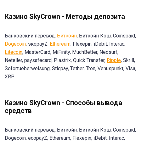
Казино SkyCrown - Методы депозита
Банковский перевод,
Биткойн
, Биткойн Кэш, Coinspaid,
Dogecoin
, экоpayZ,
Ethereum
, Flexepin, iDebit, Interac,
Litecoin
, MasterCard, MiFinity, MuchBetter, Neosurf,
Neteller, paysafecard, Piastrix, Quick Transfer,
Ripple
, Skrill,
Sofortueberweisung, Sticpay, Tether, Tron, Venuspunkt, Visa,
XRP
Казино SkyCrown - Способы вывода
средств
Банковский перевод, Биткойн, Биткойн Кэш, Coinspaid,
Dogecoin, ecopayZ, Ethereum, Flexepin, iDebit, Interac,