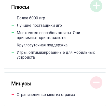
Плюсы
Более 6000 игр
Лучшие поставщики игр
Множество способов оплаты. Они
принимают криптовалюты
Круглосуточная поддержка
Игры, оптимизированные для мобильных
устройств
Минусы
Ограничения во многих странах