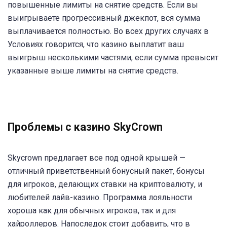
повышенные лимиты на снятие средств. Если вы
выигрываете прогрессивный джекпот, вся сумма
выплачивается полностью. Во всех других случаях в
Условиях говорится, что казино выплатит ваш
выигрыш несколькими частями, если сумма превысит
указанные выше лимиты на снятие средств.
Проблемы с казино SkyCrown
Skycrown предлагает все под одной крышей —
отличный приветственный бонусный пакет, бонусы
для игроков, делающих ставки на криптовалюту, и
любителей лайв-казино. Программа лояльности
хороша как для обычных игроков, так и для
хайроллеров. Напоследок стоит добавить, что в