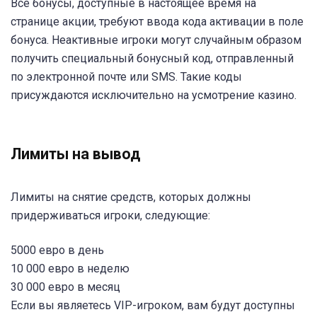
Все бонусы, доступные в настоящее время на
странице акции, требуют ввода кода активации в поле
бонуса. Неактивные игроки могут случайным образом
получить специальный бонусный код, отправленный
по электронной почте или SMS. Такие коды
присуждаются исключительно на усмотрение казино.
Лимиты на вывод
Лимиты на снятие средств, которых должны
придерживаться игроки, следующие:
5000 евро в день
10 000 евро в неделю
30 000 евро в месяц
Если вы являетесь VIP-игроком, вам будут доступны