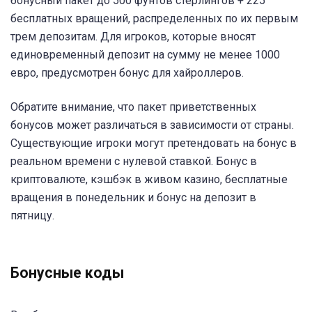
бонусный пакет до 500 фунтов стерлингов + 225
бесплатных вращений, распределенных по их первым
трем депозитам. Для игроков, которые вносят
единовременный депозит на сумму не менее 1000
евро, предусмотрен бонус для хайроллеров.
Обратите внимание, что пакет приветственных
бонусов может различаться в зависимости от страны.
Существующие игроки могут претендовать на бонус в
реальном времени с нулевой ставкой. Бонус в
криптовалюте, кэшбэк в живом казино, бесплатные
вращения в понедельник и бонус на депозит в
пятницу.
Бонусные коды