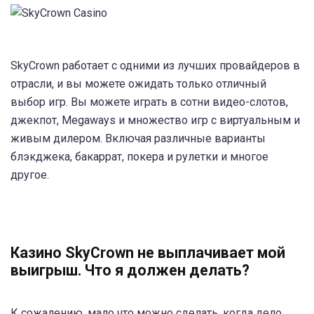
SkyCrown работает с одними из лучших провайдеров в
отрасли, и вы можете ожидать только отличный
выбор игр. Вы можете играть в сотни видео-слотов,
джекпот, Megaways и множество игр с виртуальным и
живым дилером. Включая различные варианты
блэкджека, бакаррат, покера и рулетки и многое
другое.
Казино SkyCrown не выплачивает мой
выигрыш. Что я должен делать?
К сожалению, мало что можно сделать, когда дело