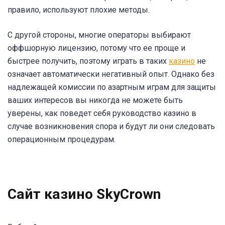
правило, используют плохие методы.
С другой стороны, многие операторы выбирают
оффшорную лицензию, потому что ее проще и
быстрее получить, поэтому играть в таких
казино
не
означает автоматически негативный опыт. Однако без
надлежащей комиссии по азартным играм для защиты
ваших интересов вы никогда не можете быть
уверены, как поведет себя руководство казино в
случае возникновения спора и будут ли они следовать
операционным процедурам.
Сайт казино SkyCrown