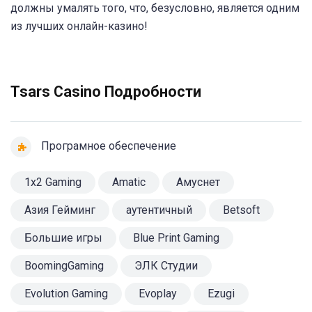
должны умалять того, что, безусловно, является одним
из лучших онлайн-казино!
Tsars Casino Подробности
Програмное обеспечение
1x2 Gaming
Amatic
Амуснет
Азия Гейминг
аутентичный
Betsoft
Большие игры
Blue Print Gaming
BoomingGaming
ЭЛК Студии
Evolution Gaming
Evoplay
Ezugi