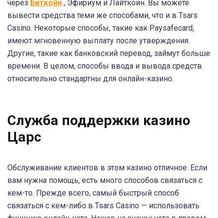
через
Биткойн
, Эфириум и Лайткоин. Вы можете
вывести средства теми же способами, что и в Tsars
Casino. Некоторые способы, такие как Paysafecard,
имеют мгновенную выплату после утверждения.
Другие, такие как банковский перевод, займут больше
времени. В целом, способы ввода и вывода средств
относительно стандартны для онлайн-казино.
Служба поддержки казино
Царс
Обслуживание клиентов в этом казино отличное. Если
вам нужна помощь, есть много способов связаться с
кем-то. Прежде всего, самый быстрый способ
связаться с кем-либо в Tsars Casino — использовать