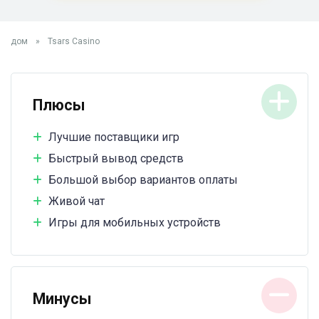
дом
»
Tsars Casino
Плюсы
Лучшие поставщики игр
Быстрый вывод средств
Большой выбор вариантов оплаты
Живой чат
Игры для мобильных устройств
Минусы