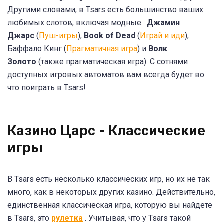
Другими словами, в Tsars есть большинство ваших
любимых слотов, включая модные.
Джамин
Джарс
(
Пуш-игры
),
Book of Dead
(
Играй и иди
),
Баффало Кинг (
Прагматичная игра
) и
Волк
Золото
(также прагматическая игра). С сотнями
доступных игровых автоматов вам всегда будет во
что поиграть в Tsars!
Казино Царс - Классические
игры
В Tsars есть несколько классических игр, но их не так
много, как в некоторых других казино. Действительно,
единственная классическая игра, которую вы найдете
в Tsars, это
рулетка
. Учитывая, что у Tsars такой