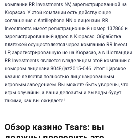
компании RR Investments NV, зарегистрированной на
Кюрасао. У этой компании есть действующее
соглашение с Antillephone NN о лицензии. RR
Investments имеет регистрационный номер 137866 и
зарегистрированный адрес в Кюрасао. Обработка
платежей осуществляется через компанию RR Invest
LP, зарегистрированную не на Кюрасао, а в Шотландии.
RR Investments является владельцем этой компании с
номером лицензии 8048/jaz2015-046. Итог: Царское
казино является полностью лицензированным
игровым заведением. Вы можете быть уверены, что
игры случайны, а ваши депозиты и выводы будут
такими, как вы ожидаете!
Обзор казино Tsars: вы
должны проверить это