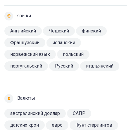
языки
Английский
Чешский
финский
Французский
испанский
норвежский язык
польский
португальский
Русский
итальянский
Валюты
австралийский доллар
САПР
датских крон
евро
Фунт стерлингов