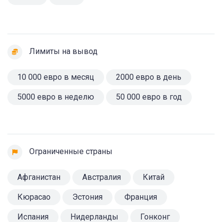
Лимиты на вывод
10 000 евро в месяц
2000 евро в день
5000 евро в неделю
50 000 евро в год
Ограниченные страны
Афганистан
Австралия
Китай
Кюрасао
Эстония
Франция
Испания
Нидерланды
Гонконг