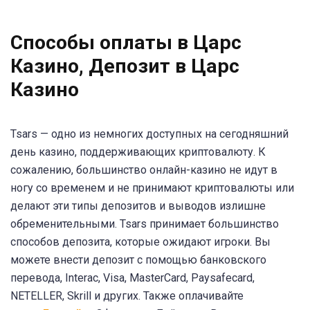
Способы оплаты в Царс
Казино, Депозит в Царс
Казино
Tsars — одно из немногих доступных на сегодняшний
день казино, поддерживающих криптовалюту. К
сожалению, большинство онлайн-казино не идут в
ногу со временем и не принимают криптовалюты или
делают эти типы депозитов и выводов излишне
обременительными. Tsars принимает большинство
способов депозита, которые ожидают игроки. Вы
можете внести депозит с помощью банковского
перевода, Interac, Visa, MasterCard, Paysafecard,
NETELLER, Skrill и других. Также оплачивайте