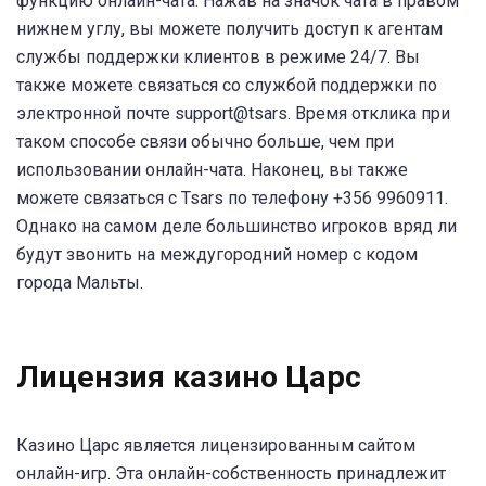
функцию онлайн-чата. Нажав на значок чата в правом
нижнем углу, вы можете получить доступ к агентам
службы поддержки клиентов в режиме 24/7. Вы
также можете связаться со службой поддержки по
электронной почте support@tsars. Время отклика при
таком способе связи обычно больше, чем при
использовании онлайн-чата. Наконец, вы также
можете связаться с Tsars по телефону +356 9960911.
Однако на самом деле большинство игроков вряд ли
будут звонить на междугородний номер с кодом
города Мальты.
Лицензия казино Царс
Казино Царс является лицензированным сайтом
онлайн-игр. Эта онлайн-собственность принадлежит