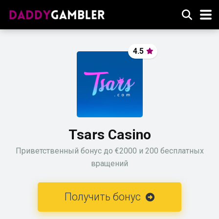
4.5
Tsars Casino
Приветственный бонус до €2000 и 200 бесплатных
вращений
Получить бонус