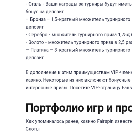
- Сталь - Ваши награды за турниры будут име
бонус на депозит
– Бронза – 1,5-кратный множитель турнирного
депозит
- Серебро - множитель турнирного приза 1,75х
- Золото - множитель турнирного приза в 2,5 
— Платина — 3-кратный множитель турнирного 
депозит
В дополнение к этим преимуществам VIP-член
казино. Некоторые из них включают бонусные 
интересные призы. Посетите VIP-страницу Fairs
Портфолио игр и про
Как упоминалось ранее, казино Fairspin извес
Слоты