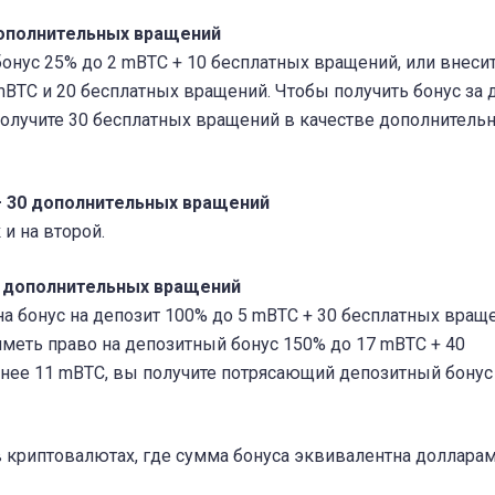
 дополнительных вращений
бонус 25% до 2 mBTC + 10 бесплатных вращений, или внесит
mBTC и 20 бесплатных вращений. Чтобы получить бонус за 
получите 30 бесплатных вращений в качестве дополнитель
$ + 30 дополнительных вращений
 и на второй.
50 дополнительных вращений
на бонус на депозит 100% до 5 mBTC + 30 бесплатных вращ
иметь право на депозитный бонус 150% до 17 mBTC + 40
енее 11 mBTC, вы получите потрясающий депозитный бонус
в криптовалютах, где сумма бонуса эквивалентна доллара