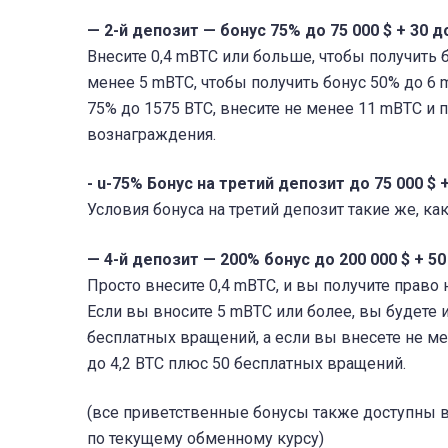
— 2-й депозит — бонус 75% до 75 000 $ + 30
Внесите 0,4 mBTC или больше, чтобы получить 
менее 5 mBTC, чтобы получить бонус 50% до 6 
75% до 1575 BTC, внесите не менее 11 mBTC и 
вознаграждения.
- u-75% Бонус на третий депозит до 75 000 
Условия бонуса на третий депозит такие же, как
— 4-й депозит — 200% бонус до 200 000 $ + 
Просто внесите 0,4 mBTC, и вы получите право 
Если вы вносите 5 mBTC или более, вы будете 
бесплатных вращений, а если вы внесете не м
до 4,2 BTC плюс 50 бесплатных вращений.
(все приветственные бонусы также доступны 
по текущему обменному курсу)