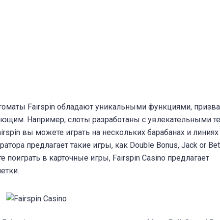
втоматы Fairspin обладают уникальными функциями, приз
ающим. Например, слоты разработаны с увлекательными т
irspin вы можете играть на нескольких барабанах и линиях
тора предлагает такие игры, как Double Bonus, Jack or Bet
те поиграть в карточные игры, Fairspin Casino предлагает
етки.