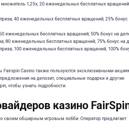
ть множитель 1,25x; 20 еженедельных бесплатных вращений
 приза; 40 еженедельных бесплатных вращений; 25% бонус 
; 60 еженедельных бесплатных вращений; 50% бонус на деп
раза; 80 еженедельных бесплатных вращений; 75% бонус на 
приза; 100 еженедельных бесплатных вращений; 100% бон
ы Fairspin Casino также пользуются эксклюзивными акция
предложения на депозит, специальные подарки и другие
pin, чтобы узнать подробности.
вайдеров казино FairSpi
тно своим обширным игровым лобби. Оператор предлагает: