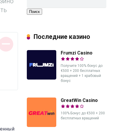
азино
ять
Поиск
Последние казино
Frumzi Casino
Получите 100% бонус до
€500 + 200 бесплатных
вращений + 1 крабовый
бонус
GreatWin Casino
100% Бонус до €500 + 200
бесплатных вращений
твенный