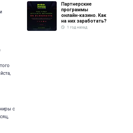
Партнерские
программы
и
онлайн-казино. Как
на них заработать?
1 год назад
е
этого
йста,
ниры с
сяц,