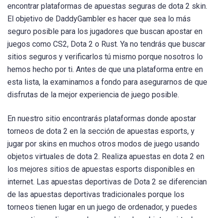
encontrar plataformas de apuestas seguras de dota 2 skin.
El objetivo de DaddyGambler es hacer que sea lo más
seguro posible para los jugadores que buscan apostar en
juegos como CS2, Dota 2 o Rust. Ya no tendrás que buscar
sitios seguros y verificarlos tú mismo porque nosotros lo
hemos hecho por ti. Antes de que una plataforma entre en
esta lista, la examinamos a fondo para asegurarnos de que
disfrutas de la mejor experiencia de juego posible.
En nuestro sitio encontrarás plataformas donde apostar
torneos de dota 2 en la sección de apuestas esports, y
jugar por skins en muchos otros modos de juego usando
objetos virtuales de dota 2. Realiza apuestas en dota 2 en
los mejores sitios de apuestas esports disponibles en
internet. Las apuestas deportivas de Dota 2 se diferencian
de las apuestas deportivas tradicionales porque los
torneos tienen lugar en un juego de ordenador, y puedes