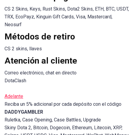
CS 2 Skins, Keys, Rust Skins, Dota2 Skins, ETH, BTC, USDT,
TRX, EcoPayz, Kinguin Gift Cards, Visa, Mastercard,
Neosurf
Métodos de retiro
CS 2 skins, llaves
Atención al cliente
Correo electrónico, chat en directo
DotaClash
Adelante
Reciba un 5% adicional por cada depósito con el código
DADDYGAMBLER
Ruletka, Case Opening, Case Battles, Upgrade
Skiny Dota 2, Bitcoin, Dogecoin, Ethereum, Litecoin, XRP,