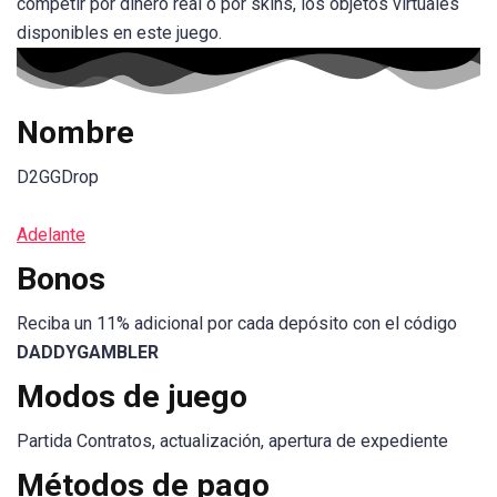
competir por dinero real o por skins, los objetos virtuales
disponibles en este juego.
Nombre
D2GGDrop
Adelante
Bonos
Reciba un 11% adicional por cada depósito con el código
DADDYGAMBLER
Modos de juego
Partida Contratos, actualización, apertura de expediente
Métodos de pago