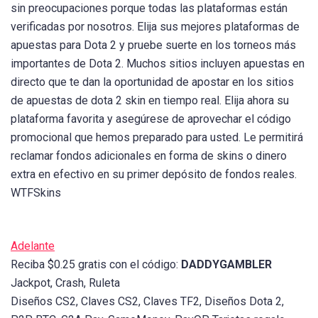
sin preocupaciones porque todas las plataformas están
verificadas por nosotros. Elija sus mejores plataformas de
apuestas para Dota 2 y pruebe suerte en los torneos más
importantes de Dota 2. Muchos sitios incluyen apuestas en
directo que te dan la oportunidad de apostar en los sitios
de apuestas de dota 2 skin en tiempo real. Elija ahora su
plataforma favorita y asegúrese de aprovechar el código
promocional que hemos preparado para usted. Le permitirá
reclamar fondos adicionales en forma de skins o dinero
extra en efectivo en su primer depósito de fondos reales.
WTFSkins
Adelante
Reciba $0.25 gratis con el código:
DADDYGAMBLER
Jackpot, Crash, Ruleta
Diseños CS2, Claves CS2, Claves TF2, Diseños Dota 2,