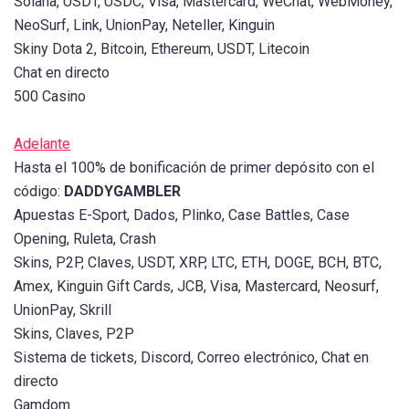
Solana, USDT, USDC, Visa, Mastercard, WeChat, WebMoney,
NeoSurf, Link, UnionPay, Neteller, Kinguin
Skiny Dota 2, Bitcoin, Ethereum, USDT, Litecoin
Chat en directo
500 Casino
Adelante
Hasta el 100% de bonificación de primer depósito con el
código:
DADDYGAMBLER
Apuestas E-Sport, Dados, Plinko, Case Battles, Case
Opening, Ruleta, Crash
Skins, P2P, Claves, USDT, XRP, LTC, ETH, DOGE, BCH, BTC,
Amex, Kinguin Gift Cards, JCB, Visa, Mastercard, Neosurf,
UnionPay, Skrill
Skins, Claves, P2P
Sistema de tickets, Discord, Correo electrónico, Chat en
directo
Gamdom