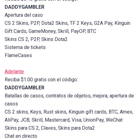
DADDYGAMBLER
Apertura del caso
CS 2 Skins, P2P, Dota2 Skins, TF 2 Keys, G2A Pay, Kinguin
Gift Cards, GameMoney, Skrill, PayOP, BTC
Skins CS 2, P2P, Skins Dota2
Sistema de tickets
FlameCases
Adelante
Reciba $1.00 gratis con el código:
DADDYGAMBLER
Batallas de casos, contratos de objetos, mejora, apertura de
casos
CS 2 skins, Keys, Rust skins, Kinguin gift cards, BTC, Amex,
AliPay, JCB, Skrill, Mastercard, Visa, UnionPay, WeChat
Skins para CS 2, Claves, Skins para Dota2
Chat en directo