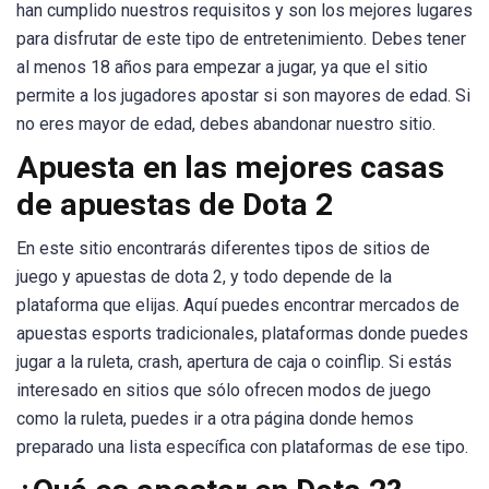
han cumplido nuestros requisitos y son los mejores lugares
para disfrutar de este tipo de entretenimiento. Debes tener
al menos 18 años para empezar a jugar, ya que el sitio
permite a los jugadores apostar si son mayores de edad. Si
no eres mayor de edad, debes abandonar nuestro sitio.
Apuesta en las mejores casas
de apuestas de Dota 2
En este sitio encontrarás diferentes tipos de sitios de
juego y apuestas de dota 2, y todo depende de la
plataforma que elijas. Aquí puedes encontrar mercados de
apuestas esports tradicionales, plataformas donde puedes
jugar a la ruleta, crash, apertura de caja o coinflip. Si estás
interesado en sitios que sólo ofrecen modos de juego
como la ruleta, puedes ir a otra página donde hemos
preparado una lista específica con plataformas de ese tipo.