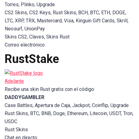
Torres, Plinko, Upgrade
CS2 Skins, CS2 Keys, Rust Skins, BCH, BTC, ETH, DOGE,
LTC, XRP, TRX, Mastercard, Visa, Kinguin Gift Cards, Skrill,
Neosurf, UnionPay
Skins CS2, Claves, Skins Rust
Correo electrónico
RustStake
Adelante
Recibe una skin Rust gratis con el código:
DADDYGAMBLER
Case Battles, Apertura de Caja, Jackpot, Coinflip, Upgrade
Rust Skins, BTC, BNB, Doge, Ethereum, Litecoin, USDT, Tron,
USDC
Rust Skins
Chat en directo