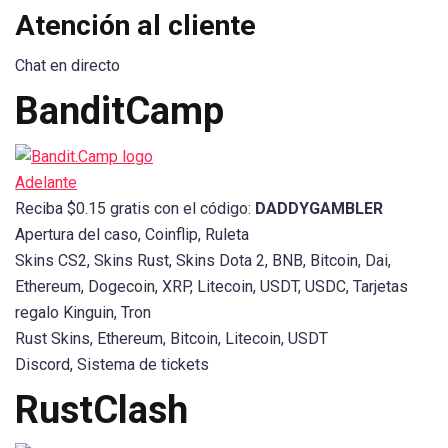
Atención al cliente
Chat en directo
BanditCamp
Adelante
Reciba $0.15 gratis con el código:
DADDYGAMBLER
Apertura del caso, Coinflip, Ruleta
Skins CS2, Skins Rust, Skins Dota 2, BNB, Bitcoin, Dai,
Ethereum, Dogecoin, XRP, Litecoin, USDT, USDC, Tarjetas
regalo Kinguin, Tron
Rust Skins, Ethereum, Bitcoin, Litecoin, USDT
Discord, Sistema de tickets
RustClash