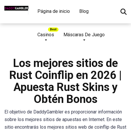
Página de inicio
Blog
Casinos
Máscaras De Juego
Los mejores sitios de
Rust Coinflip en 2026 |
Apuesta Rust Skins y
Obtén Bonos
El objetivo de DaddyGambler es proporcionar información
sobre los mejores sitios de apuestas en Internet. En este
sitio encontrarás los mejores sitios web de coinflip de Rust