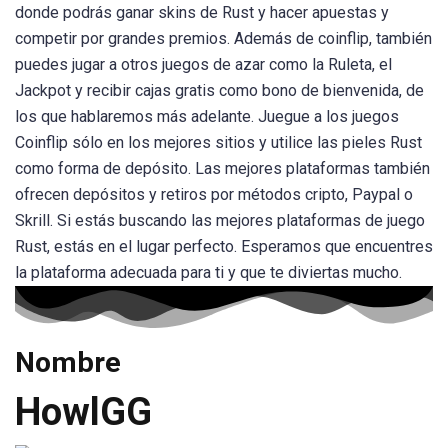
donde podrás ganar skins de Rust y hacer apuestas y
competir por grandes premios. Además de coinflip, también
puedes jugar a otros juegos de azar como la Ruleta, el
Jackpot y recibir cajas gratis como bono de bienvenida, de
los que hablaremos más adelante. Juegue a los juegos
Coinflip sólo en los mejores sitios y utilice las pieles Rust
como forma de depósito. Las mejores plataformas también
ofrecen depósitos y retiros por métodos cripto, Paypal o
Skrill. Si estás buscando las mejores plataformas de juego
Rust, estás en el lugar perfecto. Esperamos que encuentres
la plataforma adecuada para ti y que te diviertas mucho.
Nombre
HowlGG