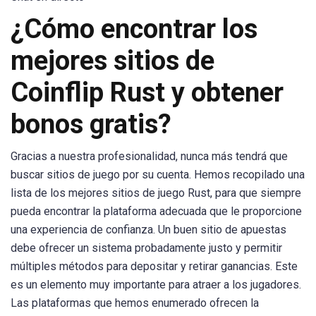
¿Cómo encontrar los
mejores sitios de
Coinflip Rust y obtener
bonos gratis?
Gracias a nuestra profesionalidad, nunca más tendrá que
buscar sitios de juego por su cuenta. Hemos recopilado una
lista de los mejores sitios de juego Rust, para que siempre
pueda encontrar la plataforma adecuada que le proporcione
una experiencia de confianza. Un buen sitio de apuestas
debe ofrecer un sistema probadamente justo y permitir
múltiples métodos para depositar y retirar ganancias. Este
es un elemento muy importante para atraer a los jugadores.
Las plataformas que hemos enumerado ofrecen la