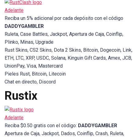
Adelante
Reciba un 5% adicional por cada depósito con el código
DADDYGAMBLER
Ruleta, Case Battles, Jackpot, Apertura de Caja, Coinflip,
Plinko, Minas, Upgrade
Rust Skins, CS2 Skins, Dota 2 Skins, Bitcoin, Dogecoin, Link,
ETH, LTC, XRP, USDC, Solana, Kinguin Gift Cards, Amex, JCB,
UnionPay, Visa, Mastercard
Pieles Rust, Bitcoin, Litecoin
Chat en directo, Discord
Rustix
Adelante
Reciba $0.50 gratis con el código:
DADDYGAMBLER
Apertura de Caja, Jackpot, Dados, Coinflip, Crash, Ruleta,