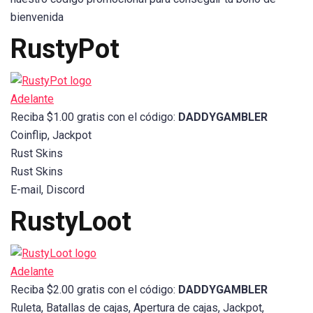
bienvenida
RustyPot
Adelante
Reciba $1.00 gratis con el código:
DADDYGAMBLER
Coinflip, Jackpot
Rust Skins
Rust Skins
E-mail, Discord
RustyLoot
Adelante
Reciba $2.00 gratis con el código:
DADDYGAMBLER
Ruleta, Batallas de cajas, Apertura de cajas, Jackpot,