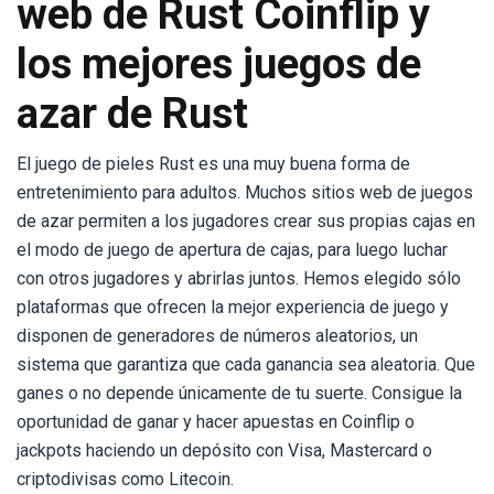
web de Rust Coinflip y
los mejores juegos de
azar de Rust
El juego de pieles Rust es una muy buena forma de
entretenimiento para adultos. Muchos sitios web de juegos
de azar permiten a los jugadores crear sus propias cajas en
el modo de juego de apertura de cajas, para luego luchar
con otros jugadores y abrirlas juntos. Hemos elegido sólo
plataformas que ofrecen la mejor experiencia de juego y
disponen de generadores de números aleatorios, un
sistema que garantiza que cada ganancia sea aleatoria. Que
ganes o no depende únicamente de tu suerte. Consigue la
oportunidad de ganar y hacer apuestas en Coinflip o
jackpots haciendo un depósito con Visa, Mastercard o
criptodivisas como Litecoin.