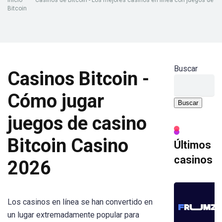
Inicio
"
Casinos de Bitcoin - Los mejores casinos en línea con juegos de
Bitcoin
Buscar
Casinos Bitcoin -
Cómo jugar
Buscar
juegos de casino
Bitcoin Casino
Últimos
casinos
2026
Los casinos en línea se han convertido en
un lugar extremadamente popular para