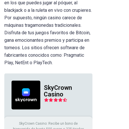
en los que puedes jugar al póquer, al
blackjack o a la ruleta en vivo con crupieres.
Por supuesto, ningún casino carece de
máquinas tragamonedas tradicionales.
Disfruta de tus juegos favoritos de Bitcoin,
gana emocionantes premios y participa en
torneos. Los sitios ofrecen software de
fabricantes conocidos como: Pragmatic
Play, NetEnt o PlayTech.
SkyCrown
Casino
SkyCrown Casino: Recibe un bono de
bienvenida de hasta 500 euros + 225 tiradas