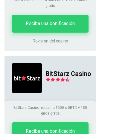
gratis
Reciba una bonificación
Revisión del casino
BitStarz Casino
BitStarz Casino: reclama $500 o 5BTC + 180
giros gratis
Reciba una bonificación