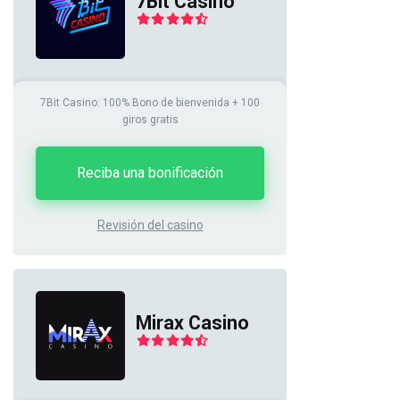
7Bit Casino
7Bit Casino: 100% Bono de bienvenida + 100
giros gratis
Reciba una bonificación
Revisión del casino
Mirax Casino