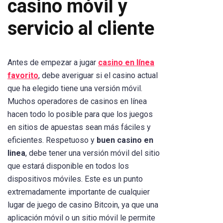
casino móvil y
servicio al cliente
Antes de empezar a jugar
casino en línea
favorito
, debe averiguar si el casino actual
que ha elegido tiene una versión móvil.
Muchos operadores de casinos en línea
hacen todo lo posible para que los juegos
en sitios de apuestas sean más fáciles y
eficientes. Respetuoso y
buen casino en
linea
, debe tener una versión móvil del sitio
que estará disponible en todos los
dispositivos móviles. Este es un punto
extremadamente importante de cualquier
lugar de juego de casino Bitcoin, ya que una
aplicación móvil o un sitio móvil le permite