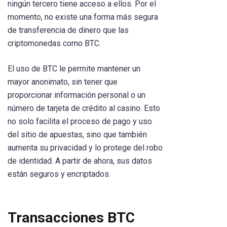
ningún tercero tiene acceso a ellos. Por el
momento, no existe una forma más segura
de transferencia de dinero que las
criptomonedas como BTC.
El uso de BTC le permite mantener un
mayor anonimato, sin tener que
proporcionar información personal o un
número de tarjeta de crédito al casino. Esto
no solo facilita el proceso de pago y uso
del sitio de apuestas, sino que también
aumenta su privacidad y lo protege del robo
de identidad. A partir de ahora, sus datos
están seguros y encriptados.
Transacciones BTC