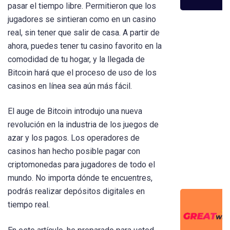
pasar el tiempo libre. Permitieron que los
jugadores se sintieran como en un casino
real, sin tener que salir de casa. A partir de
ahora, puedes tener tu casino favorito en la
comodidad de tu hogar, y la llegada de
Bitcoin hará que el proceso de uso de los
casinos en línea sea aún más fácil.
El auge de Bitcoin introdujo una nueva
revolución en la industria de los juegos de
azar y los pagos. Los operadores de
casinos han hecho posible pagar con
criptomonedas para jugadores de todo el
mundo. No importa dónde te encuentres,
podrás realizar depósitos digitales en
tiempo real.