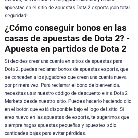
apuestas en el sitio de apuestas Dota 2 esports ¡con total
seguridad!
¿Cómo conseguir bonos en las
casas de apuestas de Dota 2? -
Apuesta en partidos de Dota 2
Si decides crear una cuenta en sitios de apuestas para
Dota 2, puedes reclamar bonos de apuestas esports, que
se conceden a los jugadores que crean una cuenta nueva
por primera vez. Para reclamar el bono de bienvenida,
necesitas usar nuestro código de descuento e ir a Dota 2
Markets desde nuestro sitio. Puedes hacerlo haciendo clic
en el botón que está disponible bajo el logo del sitio. Si
eres nuevo en las apuestas de esports, te sugerimos que
siempre hagas apuestas pequeñas y apuestes sólo
cantidades bajas para evitar pérdidas.