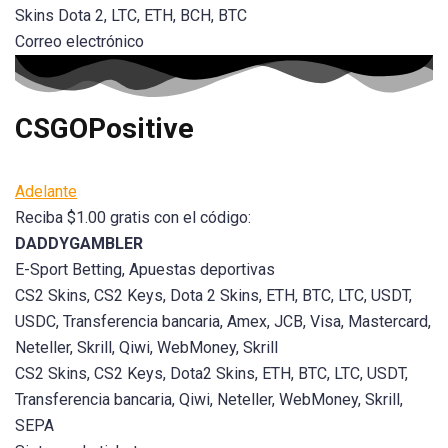
Skins Dota 2, LTC, ETH, BCH, BTC
Correo electrónico
CSGOPositive
Adelante
Reciba $1.00 gratis con el código:
DADDYGAMBLER
E-Sport Betting, Apuestas deportivas
CS2 Skins, CS2 Keys, Dota 2 Skins, ETH, BTC, LTC, USDT,
USDC, Transferencia bancaria, Amex, JCB, Visa, Mastercard,
Neteller, Skrill, Qiwi, WebMoney, Skrill
CS2 Skins, CS2 Keys, Dota2 Skins, ETH, BTC, LTC, USDT,
Transferencia bancaria, Qiwi, Neteller, WebMoney, Skrill,
SEPA