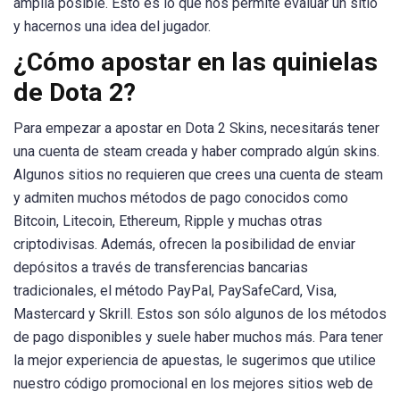
amplia posible. Esto es lo que nos permite evaluar un sitio
y hacernos una idea del jugador.
¿Cómo apostar en las quinielas
de Dota 2?
Para empezar a apostar en Dota 2 Skins, necesitarás tener
una cuenta de steam creada y haber comprado algún skins.
Algunos sitios no requieren que crees una cuenta de steam
y admiten muchos métodos de pago conocidos como
Bitcoin, Litecoin, Ethereum, Ripple y muchas otras
criptodivisas. Además, ofrecen la posibilidad de enviar
depósitos a través de transferencias bancarias
tradicionales, el método PayPal, PaySafeCard, Visa,
Mastercard y Skrill. Estos son sólo algunos de los métodos
de pago disponibles y suele haber muchos más. Para tener
la mejor experiencia de apuestas, le sugerimos que utilice
nuestro código promocional en los mejores sitios web de