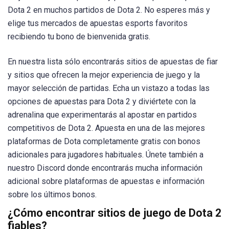
Dota 2 en muchos partidos de Dota 2. No esperes más y
elige tus mercados de apuestas esports favoritos
recibiendo tu bono de bienvenida gratis.
En nuestra lista sólo encontrarás sitios de apuestas de fiar
y sitios que ofrecen la mejor experiencia de juego y la
mayor selección de partidas. Echa un vistazo a todas las
opciones de apuestas para Dota 2 y diviértete con la
adrenalina que experimentarás al apostar en partidos
competitivos de Dota 2. Apuesta en una de las mejores
plataformas de Dota completamente gratis con bonos
adicionales para jugadores habituales. Únete también a
nuestro Discord donde encontrarás mucha información
adicional sobre plataformas de apuestas e información
sobre los últimos bonos.
¿Cómo encontrar sitios de juego de Dota 2
fiables?