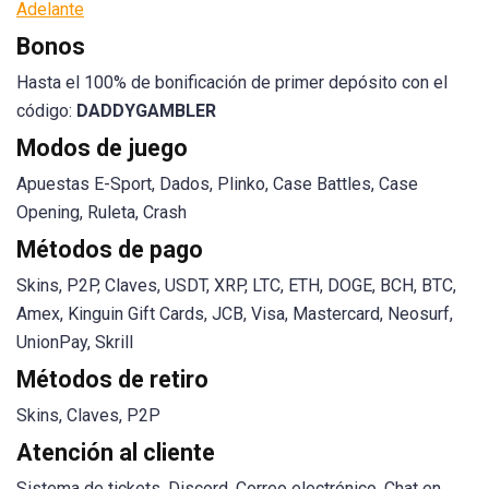
Adelante
Bonos
Hasta el 100% de bonificación de primer depósito con el
código:
DADDYGAMBLER
Modos de juego
Apuestas E-Sport, Dados, Plinko, Case Battles, Case
Opening, Ruleta, Crash
Métodos de pago
Skins, P2P, Claves, USDT, XRP, LTC, ETH, DOGE, BCH, BTC,
Amex, Kinguin Gift Cards, JCB, Visa, Mastercard, Neosurf,
UnionPay, Skrill
Métodos de retiro
Skins, Claves, P2P
Atención al cliente
Sistema de tickets, Discord, Correo electrónico, Chat en