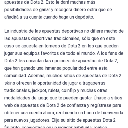
apuestas de Dota 2. Esto le dará muchas más
posibilidades de ganar y recogerá dinero extra que se
añadirá a su cuenta cuando haga un depósito.
La industria de las apuestas deportivas no difiere mucho de
las apuestas deportivas tradicionales, sólo que en este
caso se apuesta en torneos de Dota 2 en los que pueden
jugar sus equipos favoritos de todo el mundo. A los fans de
Dota 2 les encantan las opciones de apuestas de Dota 2,
que han ganado una inmensa popularidad entre esta
comunidad. Además, muchos sitios de apuestas de Dota 2
skins ofrecen la oportunidad de jugar a tragaperras
tradicionales, jackpot, ruleta, coinflip y muchas otras
modalidades de juego que te pueden gustar. Únase a sitios
web de apuestas de Dota 2 de confianza y regístrese para
obtener una cuenta ahora, recibiendo un bono de bienvenida
para nuevos jugadores. Elija su sitio de apuestas Dota 2
favorito, conviértase en un jugador habitual y realice