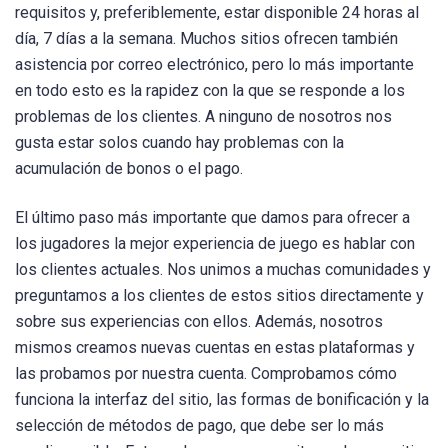
requisitos y, preferiblemente, estar disponible 24 horas al
día, 7 días a la semana. Muchos sitios ofrecen también
asistencia por correo electrónico, pero lo más importante
en todo esto es la rapidez con la que se responde a los
problemas de los clientes. A ninguno de nosotros nos
gusta estar solos cuando hay problemas con la
acumulación de bonos o el pago.
El último paso más importante que damos para ofrecer a
los jugadores la mejor experiencia de juego es hablar con
los clientes actuales. Nos unimos a muchas comunidades y
preguntamos a los clientes de estos sitios directamente y
sobre sus experiencias con ellos. Además, nosotros
mismos creamos nuevas cuentas en estas plataformas y
las probamos por nuestra cuenta. Comprobamos cómo
funciona la interfaz del sitio, las formas de bonificación y la
selección de métodos de pago, que debe ser lo más