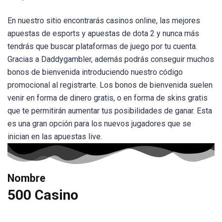
En nuestro sitio encontrarás casinos online, las mejores
apuestas de esports y apuestas de dota 2 y nunca más
tendrás que buscar plataformas de juego por tu cuenta.
Gracias a Daddygambler, además podrás conseguir muchos
bonos de bienvenida introduciendo nuestro código
promocional al registrarte. Los bonos de bienvenida suelen
venir en forma de dinero gratis, o en forma de skins gratis
que te permitirán aumentar tus posibilidades de ganar. Esta
es una gran opción para los nuevos jugadores que se
inician en las apuestas live.
Nombre
500 Casino