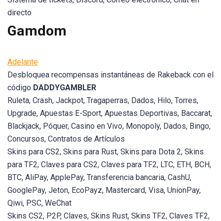
directo
Gamdom
Adelante
Desbloquea recompensas instantáneas de Rakeback con el
código
DADDYGAMBLER
Ruleta, Crash, Jackpot, Tragaperras, Dados, Hilo, Torres,
Upgrade, Apuestas E-Sport, Apuestas Deportivas, Baccarat,
Blackjack, Póquer, Casino en Vivo, Monopoly, Dados, Bingo,
Concursos, Contratos de Artículos
Skins para CS2, Skins para Rust, Skins para Dota 2, Skins
para TF2, Claves para CS2, Claves para TF2, LTC, ETH, BCH,
BTC, AliPay, ApplePay, Transferencia bancaria, CashU,
GooglePay, Jeton, EcoPayz, Mastercard, Visa, UnionPay,
Qiwi, PSC, WeChat
Skins CS2, P2P, Claves, Skins Rust, Skins TF2, Claves TF2,