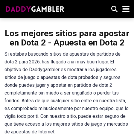
Los mejores sitios para apostar
en Dota 2 - Apuesta en Dota 2
Si estabas buscando sitios de apuestas de partidos de
dota 2 para 2026, has llegado a un muy buen lugar. El
objetivo de Daddygambler es mostrar a los jugadores
sitios de juego o apuestas de dota probados y seguros
donde puedes jugar y apostar en partidos de dota 2
completamente sin miedo a ser engañado o perder tus
fondos. Antes de que cualquier sitio entre en nuestra lista,
es comprobado minuciosamente por nuestro equipo, que lo
vigila todo por ti. Con nuestro sitio, puede estar seguro de
que tiene acceso a los mejores sitios de juego y mercados
de apuestas de Internet.