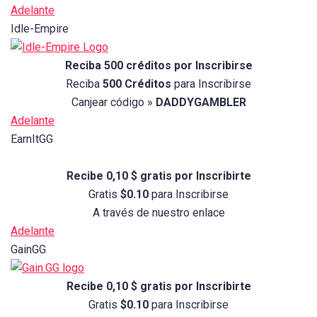
Adelante
Idle-Empire
Reciba 500 créditos por Inscribirse
Reciba
500 Créditos
para Inscribirse
Canjear código »
DADDYGAMBLER
Adelante
EarnItGG
Recibe 0,10 $ gratis por Inscribirte
Gratis
$0.10
para Inscribirse
A través de nuestro enlace
Adelante
GainGG
Recibe 0,10 $ gratis por Inscribirte
Gratis
$0.10
para Inscribirse