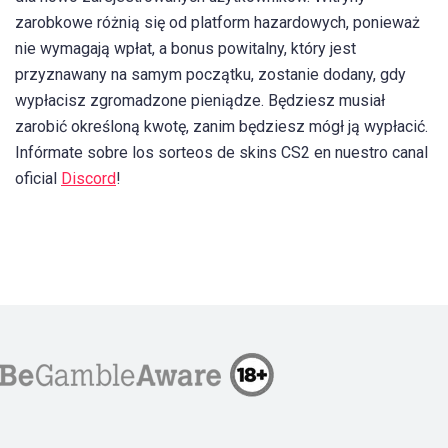
zarobkowe różnią się od platform hazardowych, ponieważ
nie wymagają wpłat, a bonus powitalny, który jest
przyznawany na samym początku, zostanie dodany, gdy
wypłacisz zgromadzone pieniądze. Będziesz musiał
zarobić określoną kwotę, zanim będziesz mógł ją wypłacić.
Infórmate sobre los sorteos de skins CS2 en nuestro canal
oficial
Discord
!