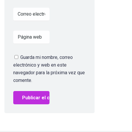
Guarda mi nombre, correo
electrónico y web en este
navegador para la próxima vez que
comente.