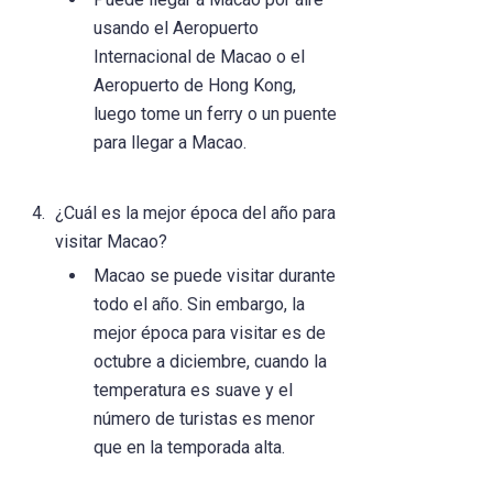
usando el Aeropuerto
Internacional de Macao o el
Aeropuerto de Hong Kong,
luego tome un ferry o un puente
para llegar a Macao.
¿Cuál es la mejor época del año para
visitar Macao?
Macao se puede visitar durante
todo el año. Sin embargo, la
mejor época para visitar es de
octubre a diciembre, cuando la
temperatura es suave y el
número de turistas es menor
que en la temporada alta.