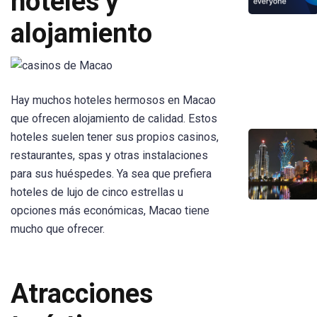
hoteles y
alojamiento
Hay muchos hoteles hermosos en Macao
que ofrecen alojamiento de calidad. Estos
hoteles suelen tener sus propios casinos,
restaurantes, spas y otras instalaciones
para sus huéspedes. Ya sea que prefiera
hoteles de lujo de cinco estrellas u
opciones más económicas, Macao tiene
mucho que ofrecer.
Atracciones