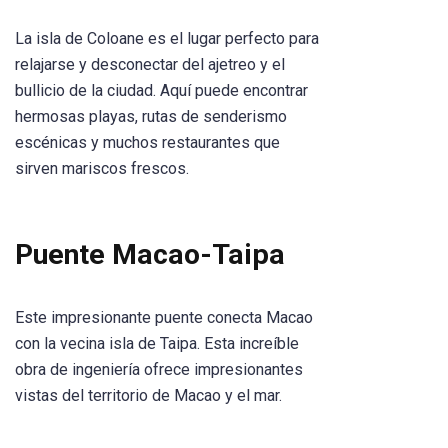
La isla de Coloane es el lugar perfecto para
relajarse y desconectar del ajetreo y el
bullicio de la ciudad. Aquí puede encontrar
hermosas playas, rutas de senderismo
escénicas y muchos restaurantes que
sirven mariscos frescos.
Puente Macao-Taipa
Este impresionante puente conecta Macao
con la vecina isla de Taipa. Esta increíble
obra de ingeniería ofrece impresionantes
vistas del territorio de Macao y el mar.