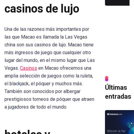
casinos de lujo
Una de las razones más importantes por
las que Macao es llamada la Las Vegas
china son sus casinos de lujo. Macao tiene
más ingresos de juego que cualquier otro
lugar del mundo, en el mismo lugar que Las
Vegas.
Casinos
en Macao ofrecemos una
amplia selección de juegos como la ruleta,
el blackjack, el póquer y muchos más.
Últimas
También son conocidos por albergar
entradas
prestigiosos torneos de póquer que atraen
a jugadores de todo el mundo.