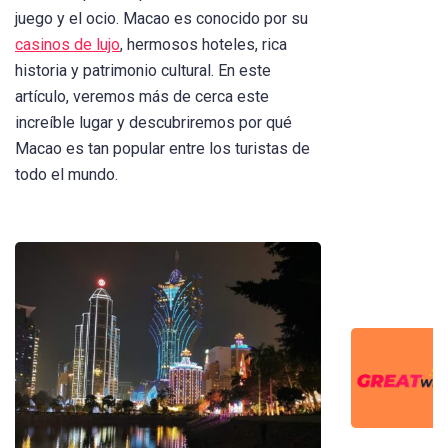
juego y el ocio. Macao es conocido por su
casinos de lujo
, hermosos hoteles, rica
historia y patrimonio cultural. En este
artículo, veremos más de cerca este
increíble lugar y descubriremos por qué
Macao es tan popular entre los turistas de
todo el mundo.