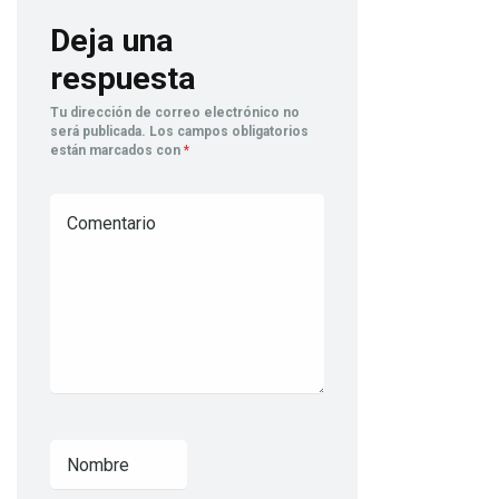
Deja una
respuesta
Tu dirección de correo electrónico no
será publicada.
Los campos obligatorios
están marcados con
*