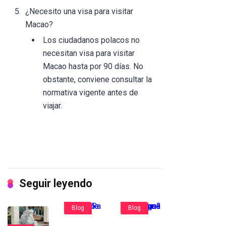
¿Necesito una visa para visitar
Macao?
Los ciudadanos polacos no
necesitan visa para visitar
Macao hasta por 90 días. No
obstante, conviene consultar la
normativa vigente antes de
viajar.
Seguir leyendo
Blog
Blog